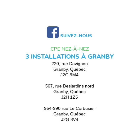
SUIVEZ-NOUS
CPE NEZ-À-NEZ
3 INSTALLATIONS À GRANBY
220, rue Davignon
Granby, Québec
J2G 9M4
567, rue Desjardins nord
Granby, Québec
J2H 1Z5
964-990 rue Le Corbusier
Granby, Québec
J2G 8V4
CPE nez-à-nez 2026 © Tous droits réservés / Propulsé par
creaWEB4 -
Conception site Internet - iClic.com