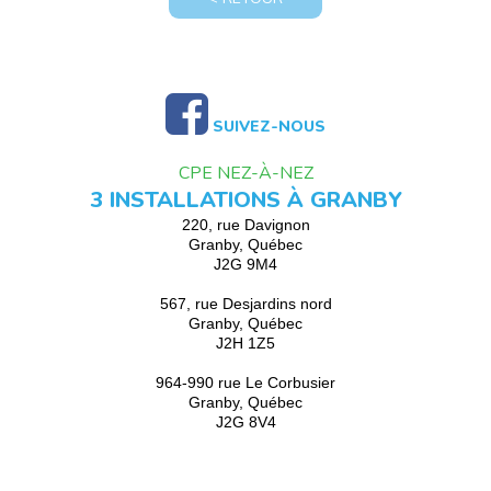
SUIVEZ-NOUS
CPE NEZ-À-NEZ
3 INSTALLATIONS À GRANBY
220, rue Davignon
Granby, Québec
J2G 9M4
567, rue Desjardins nord
Granby, Québec
J2H 1Z5
964-990 rue Le Corbusier
Granby, Québec
J2G 8V4
CPE nez-à-nez 2026 © Tous droits réservés / Propulsé par
creaWEB4 -
Conception site Internet - iClic.com