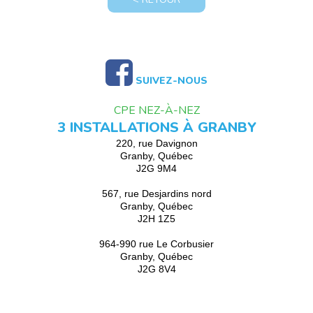
SUIVEZ-NOUS
CPE NEZ-À-NEZ
3 INSTALLATIONS À GRANBY
220, rue Davignon
Granby, Québec
J2G 9M4
567, rue Desjardins nord
Granby, Québec
J2H 1Z5
964-990 rue Le Corbusier
Granby, Québec
J2G 8V4
CPE nez-à-nez 2026 © Tous droits réservés / Propulsé par
creaWEB4 -
Conception site Internet - iClic.com